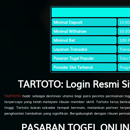
Minimal Deposit
10.00
Minimal Withdraw
50.00
Minimal Bet
100 P
Layanan Transaksi
Trans
Pasaran Togel Populer
Toto 
Provider Slot Terkenal
Pragm
TARTOTO: Login Resmi Si
TARTOTO
hadir sebagai destinasi utama bagi para pecinta permainan tog
terpercaya yang telah melayani ribuan member aktif, Tartoto terus ber
tinggi. Tartoto bukan sekadar tempat bermain, melainkan partner terp
penghasilan tambahan yang signifikan. Bergabunglah dengan ribuan pema
PASARAN TOGEL ONLIN