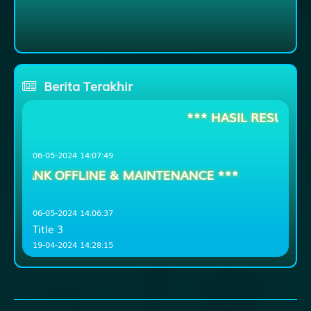
ILLINOIS MID
3759
NEWJERSEYEVE
8014
Berita Terakhir
*** HA
06-05-2024 14:07:49
*** JADWAL BANK OFFLINE & MAINTENANCE *
06-05-2024 14:06:37
Title 3
19-04-2024 14:28:15